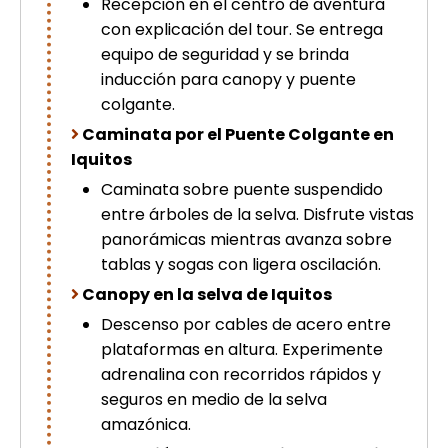
Recepción en el centro de aventura
picchu
con explicación del tour. Se entrega
Tour Tiahuanaco desde Puno 1 día-
equipo de seguridad y se brinda
Puerta del Sol & Bolivia
Tour de lujo Cusco 8 dias
inducción para canopy y puente
Machupicchu + Hotel 4*
colgante.
Tour Uros Taquile 1 día | Salidas
Caminata por el Puente Colgante en
desde Puno
Iquitos
Caminata sobre puente suspendido
entre árboles de la selva. Disfrute vistas
panorámicas mientras avanza sobre
tablas y sogas con ligera oscilación.
Canopy en la selva de Iquitos
Descenso por cables de acero entre
plataformas en altura. Experimente
adrenalina con recorridos rápidos y
seguros en medio de la selva
amazónica.