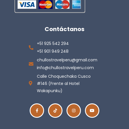
Contáctanos
+51 925 542 294
+51 901 949 248
chullostravelperu@gmail.com
info@chullostravelperu.com
Calle Choquechaka Cusco
#146 (Frente al Hotel
Wakapunku)