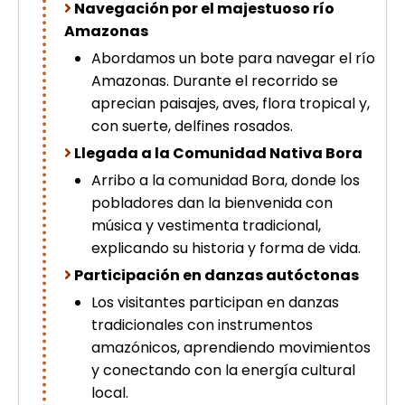
Navegación por el majestuoso río
picchu
Amazonas
Tour Tiahuanaco desde Puno 1 día-
Puerta del Sol & Bolivia
Abordamos un bote para navegar el río
Tour de lujo Cusco 8 dias
Amazonas. Durante el recorrido se
Machupicchu + Hotel 4*
aprecian paisajes, aves, flora tropical y,
Tour Uros Taquile 1 día | Salidas
con suerte, delfines rosados.
desde Puno
Llegada a la Comunidad Nativa Bora
Arribo a la comunidad Bora, donde los
pobladores dan la bienvenida con
música y vestimenta tradicional,
explicando su historia y forma de vida.
Participación en danzas autóctonas
Los visitantes participan en danzas
tradicionales con instrumentos
amazónicos, aprendiendo movimientos
y conectando con la energía cultural
local.