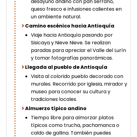
desayuno andino con pan serrano,
picchu
queso fresco e infusiones calientes en
Tour Tiahuanaco desde Puno 1 día-
un ambiente natural.
Puerta del Sol & Bolivia
Tour de lujo Cusco 8 dias
Camino escénico hacia Antioquía
Machupicchu + Hotel 4*
Viaje hacia Antioquía pasando por
Tour Uros Taquile 1 día | Salidas
Sisicaya y Nieve Nieve. Se realizan
desde Puno
paradas para apreciar el Valle del Lurín
y tomar fotografías panorámicas.
Llegada al pueblo de Antioquía
Visita al colorido pueblo decorado con
murales. Recorrido por iglesia, mirador y
museo para conocer su cultura y
tradiciones locales.
Almuerzo típico andino
Tiempo libre para almorzar platos
típicos como trucha, pachamanca o
caldo de gallina. También puedes