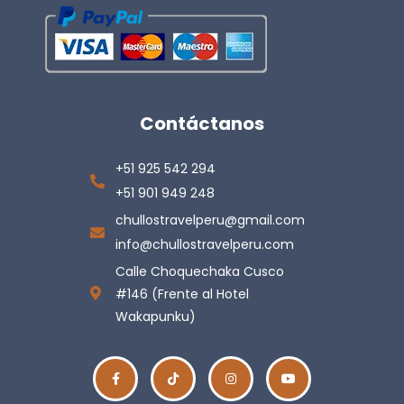
Contáctanos
+51 925 542 294
+51 901 949 248
chullostravelperu@gmail.com
info@chullostravelperu.com
Calle Choquechaka Cusco
#146 (Frente al Hotel
Wakapunku)