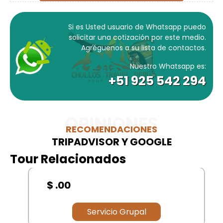
Si es Usted usuario de Whatsapp puedo
solicitar una cotización por este medio.
Agréguenos a su lista de contactos.
Nuestro Whatsapp es:
+51 925 542 294
OPINIONES
RECOMENDACIONES
TRIPADVISOR Y GOOGLE
Tour Relacionados
$ .00
Servicio Grupal