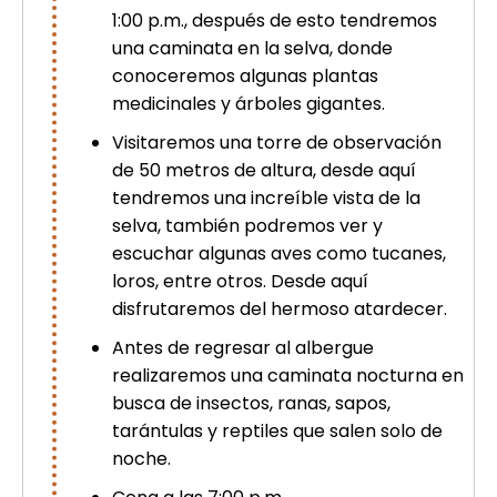
picchu
1:00 p.m., después de esto tendremos
Tour Tiahuanaco desde Puno 1 día-
una caminata en la selva, donde
Puerta del Sol & Bolivia
conoceremos algunas plantas
Tour de lujo Cusco 8 dias
medicinales y árboles gigantes.
Machupicchu + Hotel 4*
Tour Uros Taquile 1 día | Salidas
Visitaremos una torre de observación
desde Puno
de 50 metros de altura, desde aquí
tendremos una increíble vista de la
selva, también podremos ver y
escuchar algunas aves como tucanes,
loros, entre otros. Desde aquí
disfrutaremos del hermoso atardecer.
Antes de regresar al albergue
realizaremos una caminata nocturna en
busca de insectos, ranas, sapos,
tarántulas y reptiles que salen solo de
noche.