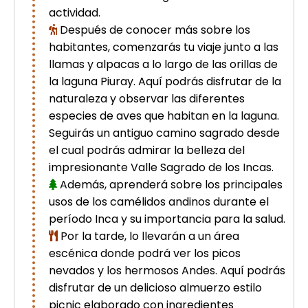
picchu
actividad.
Tour Tiahuanaco desde Puno 1 día-
Después de conocer más sobre los
Puerta del Sol & Bolivia
habitantes, comenzarás tu viaje junto a las
Tour de lujo Cusco 8 dias
llamas y alpacas a lo largo de las orillas de
Machupicchu + Hotel 4*
la laguna Piuray. Aquí podrás disfrutar de la
Tour Uros Taquile 1 día | Salidas
desde Puno
naturaleza y observar las diferentes
especies de aves que habitan en la laguna.
Seguirás un antiguo camino sagrado desde
el cual podrás admirar la belleza del
impresionante Valle Sagrado de los Incas.
Además, aprenderá sobre los principales
usos de los camélidos andinos durante el
período Inca y su importancia para la salud.
Por la tarde, lo llevarán a un área
escénica donde podrá ver los picos
nevados y los hermosos Andes. Aquí podrás
disfrutar de un delicioso almuerzo estilo
picnic elaborado con ingredientes