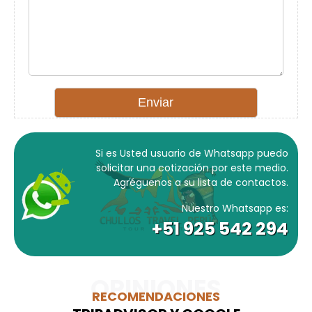
Si es Usted usuario de Whatsapp puedo
solicitar una cotización por este medio.
Agréguenos a su lista de contactos.
Nuestro Whatsapp es:
+51 925 542 294
OPINIONES
RECOMENDACIONES