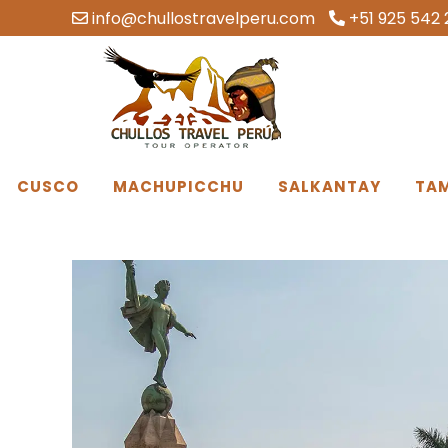
info@chullostravelperu.com
+51 925 542 
CUSCO
MACHUPICCHU
SALKANTAY
TA