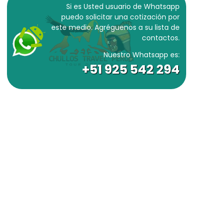
Si es Usted usuario de Whatsapp
puedo solicitar una cotización por
este medio. Agréguenos a su lista de
contactos.
Nuestro Whatsapp es:
+51 925 542 294