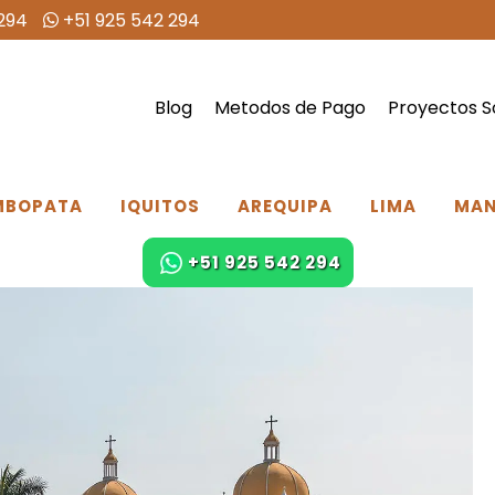
294
+51 925 542 294
Blog
Metodos de Pago
Proyectos S
MBOPATA
IQUITOS
AREQUIPA
LIMA
MA
+51 925 542 294