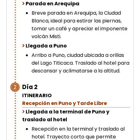
Parada en Arequipa
picchu
Tour Tiahuanaco desde Puno 1 día-
Breve parada en Arequipa, la Ciudad
Puerta del Sol & Bolivia
Blanca, ideal para estirar las piernas,
Tour de lujo Cusco 8 dias
tomar un café y apreciar el imponente
Machupicchu + Hotel 4*
volcán Misti.
Tour Uros Taquile 1 día | Salidas
desde Puno
Llegada a Puno
Arribo a Puno, ciudad ubicada a orillas
del Lago Titicaca. Traslado al hotel para
descansar y aclimatarse a la altitud.
Día 2
2
ITINERARIO
Recepción en Puno y Tarde Libre
Llegada a la terminal de Puno y
traslado al hotel
Recepción en la terminal y traslado al
hotel. Trayecto corto que permite