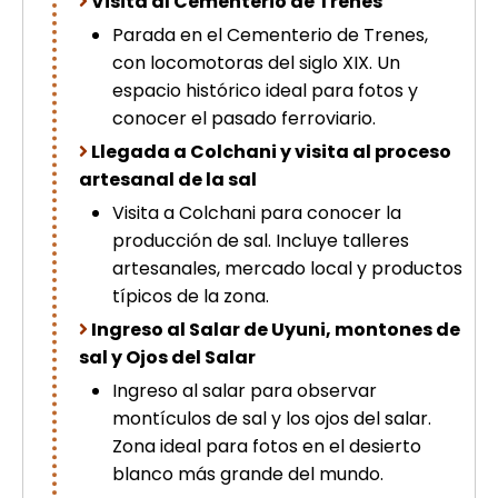
Visita al Cementerio de Trenes
picchu
Parada en el Cementerio de Trenes,
Tour Tiahuanaco desde Puno 1 día-
con locomotoras del siglo XIX. Un
Puerta del Sol & Bolivia
Tour de lujo Cusco 8 dias
espacio histórico ideal para fotos y
Machupicchu + Hotel 4*
conocer el pasado ferroviario.
Tour Uros Taquile 1 día | Salidas
Llegada a Colchani y visita al proceso
desde Puno
artesanal de la sal
Visita a Colchani para conocer la
producción de sal. Incluye talleres
artesanales, mercado local y productos
típicos de la zona.
Ingreso al Salar de Uyuni, montones de
sal y Ojos del Salar
Ingreso al salar para observar
montículos de sal y los ojos del salar.
Zona ideal para fotos en el desierto
blanco más grande del mundo.