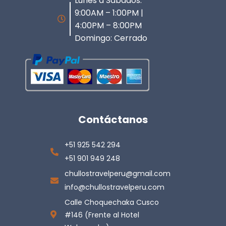
Lunes a Sabados:
9:00AM – 1:00PM |
4:00PM – 8:00PM
Domingo: Cerrado
Contáctanos
+51 925 542 294
+51 901 949 248
chullostravelperu@gmail.com
info@chullostravelperu.com
Calle Choquechaka Cusco
#146 (Frente al Hotel