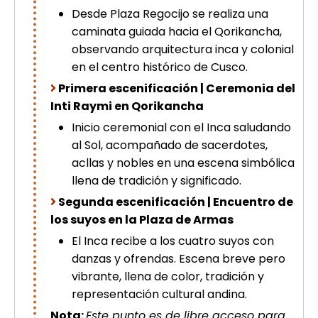
picchu
Desde Plaza Regocijo se realiza una
Tour Tiahuanaco desde Puno 1 día-
caminata guiada hacia el Qorikancha,
Puerta del Sol & Bolivia
observando arquitectura inca y colonial
Tour de lujo Cusco 8 dias
en el centro histórico de Cusco.
Machupicchu + Hotel 4*
Tour Uros Taquile 1 día | Salidas
Primera escenificación | Ceremonia del
desde Puno
Inti Raymi en Qorikancha
Inicio ceremonial con el Inca saludando
al Sol, acompañado de sacerdotes,
acllas y nobles en una escena simbólica
llena de tradición y significado.
Segunda escenificación | Encuentro de
los suyos en la Plaza de Armas
El Inca recibe a los cuatro suyos con
danzas y ofrendas. Escena breve pero
vibrante, llena de color, tradición y
representación cultural andina.
Nota:
Este punto es de libre acceso para