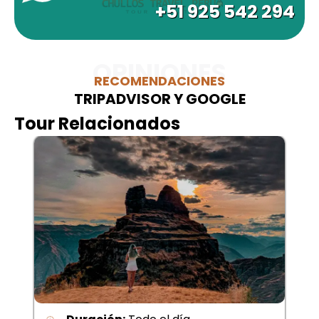
+51 925 542 294
OPINIONES
RECOMENDACIONES
TRIPADVISOR Y GOOGLE
Tour Relacionados
Duración:
2Dias – 1Noche