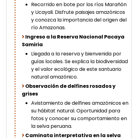
Recorrido en bote por los ríos Marañón
picchu
Tour Tiahuanaco desde Puno 1 día-
y Ucayali. Disfrute paisajes amazónicos
Puerta del Sol & Bolivia
y conozca la importancia del origen del
Tour de lujo Cusco 8 dias
río Amazonas.
Machupicchu + Hotel 4*
Tour Uros Taquile 1 día | Salidas
Ingreso a la Reserva Nacional Pacaya
desde Puno
Samiria
Llegada a la reserva y bienvenida por
guías locales. Se explica la biodiversidad
y el valor ecológico de este santuario
natural amazónico.
Observación de delfines rosados y
grises
Avistamiento de delfines amazónicos en
su hábitat natural. Oportunidad para
fotos y conocer su comportamiento en
la selva peruana.
Caminata interpretativa en la selva