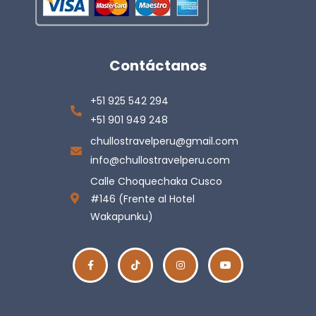
Contáctanos
+51 925 542 294
+51 901 949 248
chullostravelperu@gmail.com
info@chullostravelperu.com
Calle Choquechaka Cusco
#146 (Frente al Hotel
Wakapunku)