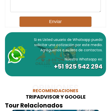
Si es Usted usuario de Whatsapp puedo
solicitar una cotización por este medio.
Agréguenos a su lista de contactos.
Nuestro Whatsapp es:
+51 925 542 294
OPINIONES
RECOMENDACIONES
TRIPADVISOR Y GOOGLE
Tour Relacionados