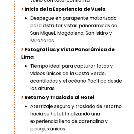
vuelo con total confianza.
picchu
Inicio de la Experiencia de Vuelo
Tour Tiahuanaco desde Puno 1 día-
Despegue en parapente motorizado
Puerta del Sol & Bolivia
Tour de lujo Cusco 8 dias
para disfrutar vistas panorámicas de
Machupicchu + Hotel 4*
San Miguel, Magdalena, San Isidro y
Tour Uros Taquile 1 día | Salidas
Miraflores.
desde Puno
Fotografías y Vista Panorámica de
Lima
Tiempo ideal para capturar fotos y
videos únicos de la Costa Verde,
acantilados y el océano Pacífico desde
las alturas.
Retorno y Traslado al Hotel
Aterrizaje seguro y traslado de retorno
hacia su hotel, finalizando una
experiencia llena de adrenalina y
paisajes únicos.