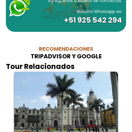
Agréguenos a su lista de contactos.
Nuestro Whatsapp es:
+51 925 542 294
OPINIONES
RECOMENDACIONES
TRIPADVISOR Y GOOGLE
Tour Relacionados