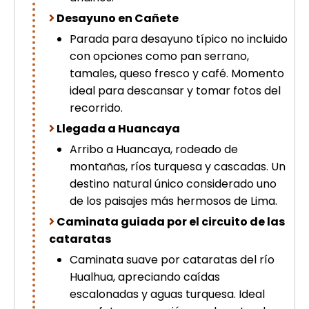
picchu
Desayuno en Cañete
Tour Tiahuanaco desde Puno 1 día-
Parada para desayuno típico no incluido
Puerta del Sol & Bolivia
Tour de lujo Cusco 8 dias
con opciones como pan serrano,
Machupicchu + Hotel 4*
tamales, queso fresco y café. Momento
Tour Uros Taquile 1 día | Salidas
ideal para descansar y tomar fotos del
desde Puno
recorrido.
Llegada a Huancaya
Arribo a Huancaya, rodeado de
montañas, ríos turquesa y cascadas. Un
destino natural único considerado uno
de los paisajes más hermosos de Lima.
Caminata guiada por el circuito de las
cataratas
Caminata suave por cataratas del río
Hualhua, apreciando caídas
escalonadas y aguas turquesa. Ideal