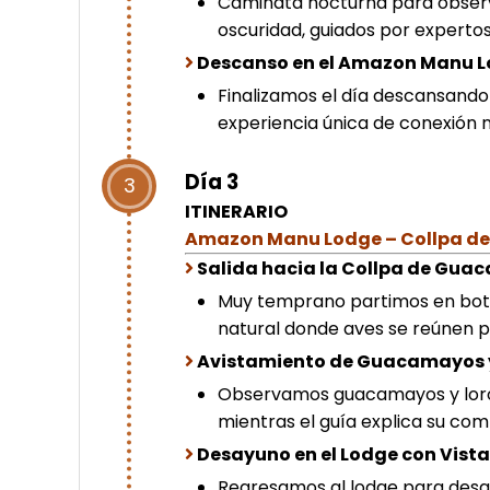
Caminata nocturna para observa
oscuridad, guiados por experto
Descanso en el Amazon Manu 
Finalizamos el día descansando 
experiencia única de conexión n
Día 3
3
ITINERARIO
Amazon Manu Lodge – Collpa d
Salida hacia la Collpa de Gu
Muy temprano partimos en bote
natural donde aves se reúnen pa
Avistamiento de Guacamayos 
Observamos guacamayos y loros e
mientras el guía explica su com
Desayuno en el Lodge con Vista 
Regresamos al lodge para desayu