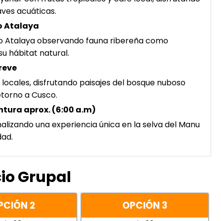
aves acuáticas.
o Atalaya
o Atalaya observando fauna ribereña como
u hábitat natural.
reve
locales, disfrutando paisajes del bosque nuboso
etorno a Cusco.
ntura aprox. (6:00 a.m)
inalizando una experiencia única en la selva del Manu
dad.
cio Grupal
PCIÓN 2
OPCIÓN 3