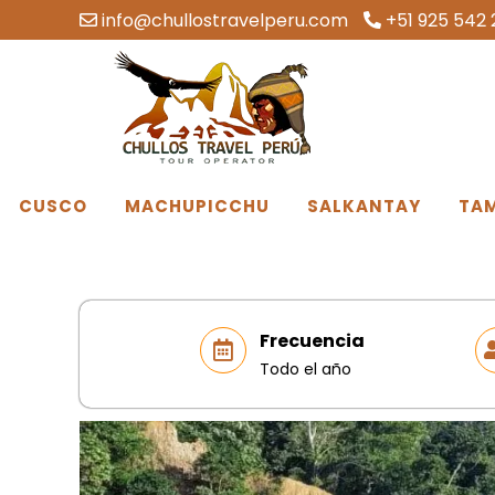
info@chullostravelperu.com
+51 925 542 
CUSCO
MACHUPICCHU
SALKANTAY
TA
Frecuencia
Todo el año