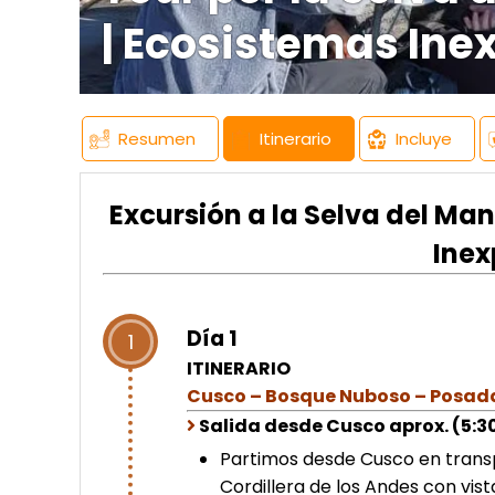
| Ecosistemas Ine
Resumen
Itinerario
Incluye
Excursión a la Selva del Man
Inex
Día 1
1
ITINERARIO
Cusco – Bosque Nuboso – Posad
Salida desde Cusco aprox. (5:30
Partimos desde Cusco en transp
Cordillera de los Andes con vis