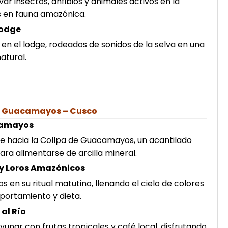
r insectos, anfibios y animales activos en la
s en fauna amazónica.
Lodge
en el lodge, rodeados de sonidos de la selva en una
atural.
e Guacamayos – Cusco
acamayos
 hacia la Collpa de Guacamayos, un acantilado
ra alimentarse de arcilla mineral.
y Loros Amazónicos
n su ritual matutino, llenando el cielo de colores
portamiento y dieta.
al Río
nar con frutas tropicales y café local, disfrutando