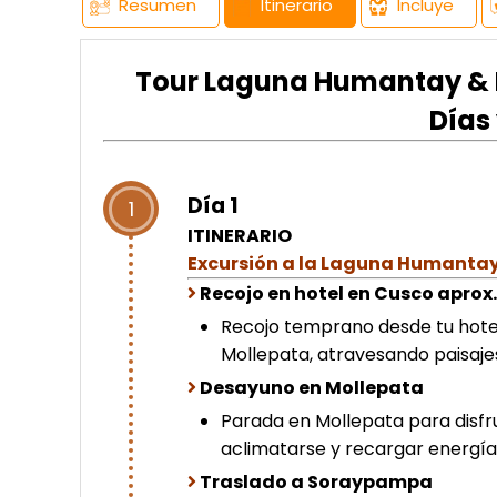
Resumen
Itinerario
Incluye
Tour Laguna Humantay & M
Días
Día 1
1
ITINERARIO
Excursión a la Laguna Humanta
Recojo en hotel en Cusco aprox.
Recojo temprano desde tu hotel
Mollepata, atravesando paisajes
Desayuno en Mollepata
Parada en Mollepata para disfr
aclimatarse y recargar energía 
Traslado a Soraypampa