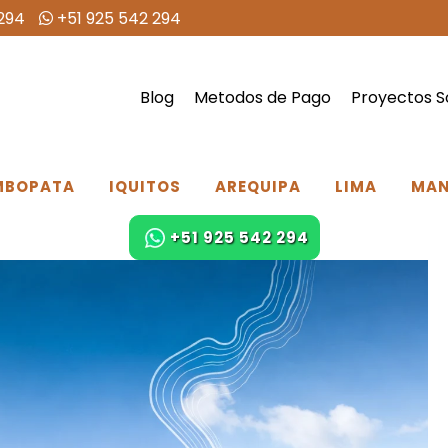
294
+51 925 542 294
Blog
Metodos de Pago
Proyectos S
MBOPATA
IQUITOS
AREQUIPA
LIMA
MA
+51 925 542 294