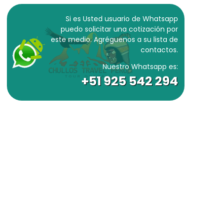
Si es Usted usuario de Whatsapp
puedo solicitar una cotización por
este medio. Agréguenos a su lista de
contactos.
Nuestro Whatsapp es:
+51 925 542 294