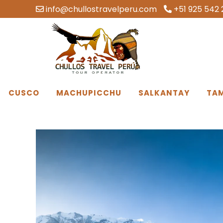
info@chullostravelperu.com
+51 925 542 
CUSCO
MACHUPICCHU
SALKANTAY
TA