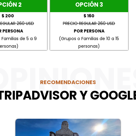
PCIÓN 2
OPCIÓN 3
$ 200
$ 160
REGULAR 260 USD
PRECIO REGULAR 260 USD
R PERSONA
POR PERSONA
 Familias de 5 a 9
(Grupos o Familias de 10 a 15
ersonas)
personas)
OPINIONE
RECOMENDACIONES
TRIPADVISOR Y GOOGL