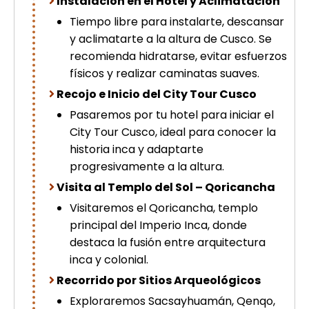
Instalación en el Hotel y Aclimatación
picchu
Tiempo libre para instalarte, descansar
Tour Tiahuanaco desde Puno 1 día-
y aclimatarte a la altura de Cusco. Se
Puerta del Sol & Bolivia
Tour de lujo Cusco 8 dias
recomienda hidratarse, evitar esfuerzos
Machupicchu + Hotel 4*
físicos y realizar caminatas suaves.
Tour Uros Taquile 1 día | Salidas
Recojo e Inicio del City Tour Cusco
desde Puno
Pasaremos por tu hotel para iniciar el
City Tour Cusco, ideal para conocer la
historia inca y adaptarte
progresivamente a la altura.
Visita al Templo del Sol – Qoricancha
Visitaremos el Qoricancha, templo
principal del Imperio Inca, donde
destaca la fusión entre arquitectura
inca y colonial.
Recorrido por Sitios Arqueológicos
Exploraremos Sacsayhuamán, Qenqo,