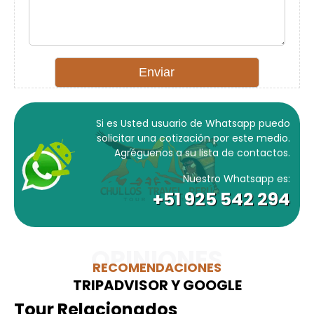
Si es Usted usuario de Whatsapp puedo
solicitar una cotización por este medio.
Agréguenos a su lista de contactos.
Nuestro Whatsapp es:
+51 925 542 294
OPINIONES
RECOMENDACIONES
TRIPADVISOR Y GOOGLE
Tour Relacionados