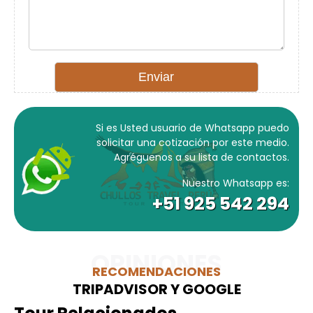
Si es Usted usuario de Whatsapp puedo
solicitar una cotización por este medio.
Agréguenos a su lista de contactos.
Nuestro Whatsapp es:
+51 925 542 294
OPINIONES
RECOMENDACIONES
TRIPADVISOR Y GOOGLE