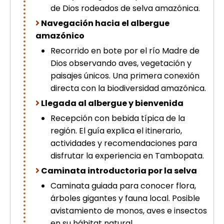
de Dios rodeados de selva amazónica.
picchu
Tour Tiahuanaco desde Puno 1 día-
Navegación hacia el albergue
Puerta del Sol & Bolivia
amazónico
Tour de lujo Cusco 8 dias
Machupicchu + Hotel 4*
Recorrido en bote por el río Madre de
Tour Uros Taquile 1 día | Salidas
Dios observando aves, vegetación y
desde Puno
paisajes únicos. Una primera conexión
directa con la biodiversidad amazónica.
Llegada al albergue y bienvenida
Recepción con bebida típica de la
región. El guía explica el itinerario,
actividades y recomendaciones para
disfrutar la experiencia en Tambopata.
Caminata introductoria por la selva
Caminata guiada para conocer flora,
árboles gigantes y fauna local. Posible
avistamiento de monos, aves e insectos
en su hábitat natural.