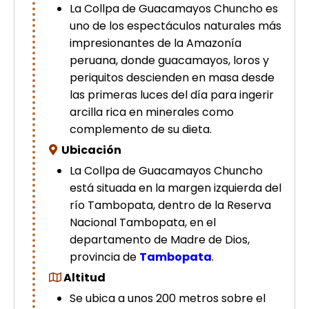
La Collpa de Guacamayos Chuncho es
picchu
uno de los espectáculos naturales más
Tour Tiahuanaco desde Puno 1 día-
Puerta del Sol & Bolivia
impresionantes de la Amazonía
Tour de lujo Cusco 8 dias
peruana, donde guacamayos, loros y
Machupicchu + Hotel 4*
periquitos descienden en masa desde
Tour Uros Taquile 1 día | Salidas
las primeras luces del día para ingerir
desde Puno
arcilla rica en minerales como
complemento de su dieta.
Ubicación
La Collpa de Guacamayos Chuncho
está situada en la margen izquierda del
río Tambopata, dentro de la Reserva
Nacional Tambopata, en el
departamento de Madre de Dios,
provincia de
Tambopata
.
Altitud
Se ubica a unos 200 metros sobre el