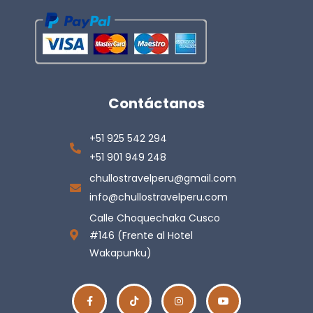
Contáctanos
+51 925 542 294
+51 901 949 248
chullostravelperu@gmail.com
info@chullostravelperu.com
Calle Choquechaka Cusco
#146 (Frente al Hotel
Wakapunku)