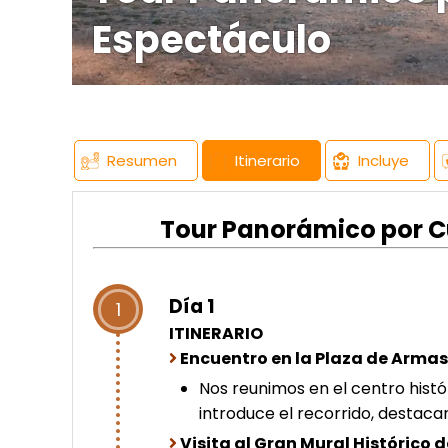
Espectáculo
Resumen
Itinerario
Incluye
Tour Panorámico por Cu
Día 1
1
ITINERARIO
Encuentro en la Plaza de Arma
Nos reunimos en el centro histó
introduce el recorrido, destacan
Visita al Gran Mural Histórico 