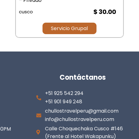
– Privado
$ 30.00
cusco
Servicio Grupal
Contáctanos
+51 925 542 294
+51 901 949 248
chullostravelperu@gmail.com
info@chullostravelperu.com
Calle Choquechaka Cusco #146
:00PM
(Frente al Hotel Wakapunku)