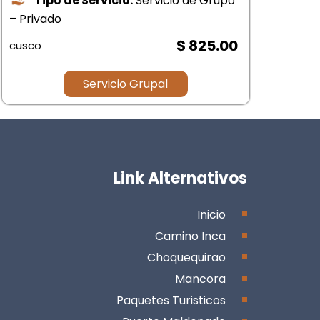
Tipo de Servicio:
Servicio de Grupo
– Pr
– Privado
cus
$ 825.00
cusco
Servicio Grupal
Link Alternativos
Inicio
Camino Inca
Choquequirao
Mancora
Paquetes Turisticos