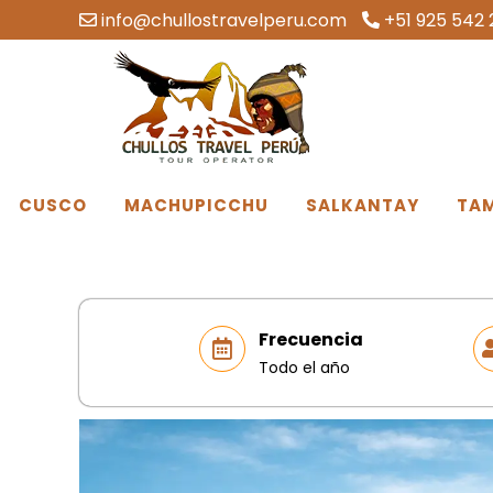
info@chullostravelperu.com
+51 925 542 
CUSCO
MACHUPICCHU
SALKANTAY
TA
Frecuencia
Todo el año