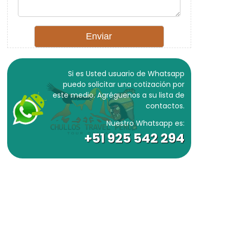
Si es Usted usuario de Whatsapp
puedo solicitar una cotización por
este medio. Agréguenos a su lista de
contactos.
Nuestro Whatsapp es:
+51 925 542 294