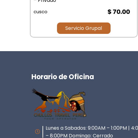
– Privado
upo
$ 70.00
cusco
.00
Servicio Grupal
Horario de Oficina
Lunes a Sabados: 9:00AM – 1:00PM | 4
– 8:00PM Domingo: Cerrado